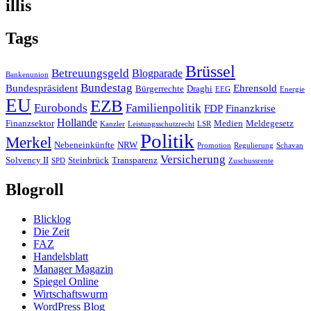
illis
Tags
Brüssel
Betreuungsgeld
Blogparade
Bankenunion
Bundestag
Bundespräsident
Ehrensold
Bürgerrechte
Draghi
EEG
Energie
EU
EZB
Eurobonds
Familienpolitik
FDP
Finanzkrise
Hollande
Finanzsektor
Medien
Meldegesetz
Kanzler
Leistungsschutzrecht
LSR
Politik
Merkel
Nebeneinkünfte
NRW
Promotion
Regulierung
Schavan
Versicherung
Solvency II
Steinbrück
Transparenz
SPD
Zuschussrente
Blogroll
Blicklog
Die Zeit
FAZ
Handelsblatt
Manager Magazin
Spiegel Online
Wirtschaftswurm
WordPress Blog