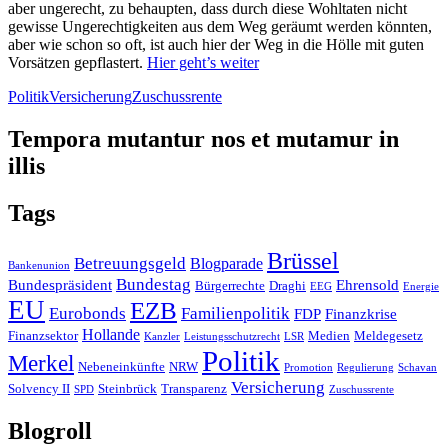
aber ungerecht, zu behaupten, dass durch diese Wohltaten nicht
gewisse Ungerechtigkeiten aus dem Weg geräumt werden könnten,
aber wie schon so oft, ist auch hier der Weg in die Hölle mit guten
Vorsätzen gepflastert.
Hier geht’s weiter
Politik
Versicherung
Zuschussrente
Tempora mutantur nos et mutamur in
illis
Tags
Brüssel
Betreuungsgeld
Blogparade
Bankenunion
Bundestag
Bundespräsident
Ehrensold
Bürgerrechte
Draghi
EEG
Energie
EU
EZB
Eurobonds
Familienpolitik
FDP
Finanzkrise
Hollande
Finanzsektor
Medien
Meldegesetz
Kanzler
Leistungsschutzrecht
LSR
Politik
Merkel
Nebeneinkünfte
NRW
Promotion
Regulierung
Schavan
Versicherung
Solvency II
Steinbrück
Transparenz
SPD
Zuschussrente
Blogroll