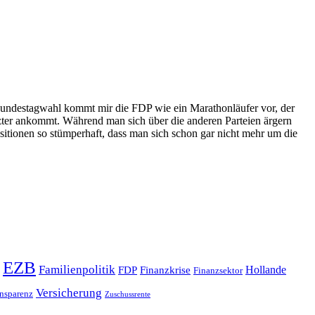
n Bundestagwahl kommt mir die FDP wie ein Marathonläufer vor, der
etzter ankommt. Während man sich über die anderen Parteien ärgern
Positionen so stümperhaft, dass man sich schon gar nicht mehr um die
EZB
Familienpolitik
Hollande
FDP
Finanzkrise
Finanzsektor
Versicherung
nsparenz
Zuschussrente