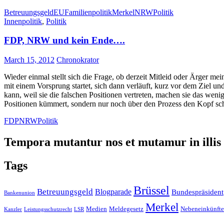
Betreuungsgeld
EU
Familienpolitik
Merkel
NRW
Politik
Innenpolitik
,
Politik
FDP, NRW und kein Ende….
March 15, 2012
Chronokrator
Wieder einmal stellt sich die Frage, ob derzeit Mitleid oder Ärger m
mit einem Vorsprung startet, sich dann verläuft, kurz vor dem Ziel 
kann, weil sie die falschen Positionen vertreten, machen sie das weni
Positionen kümmert, sondern nur noch über den Prozess den Kopf sch
FDP
NRW
Politik
Tempora mutantur nos et mutamur in illis
Tags
Brüssel
Betreuungsgeld
Blogparade
Bundespräsident
Bankenunion
Merkel
Medien
Meldegesetz
Nebeneinkünfte
Kanzler
Leistungsschutzrecht
LSR