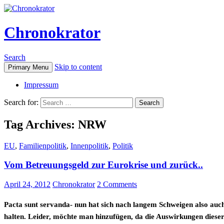
Chronokrator
Search
Skip to content
Primary Menu
Impressum
Search for:
Tag Archives: NRW
EU
,
Familienpolitik
,
Innenpolitik
,
Politik
Vom Betreuungsgeld zur Eurokrise und zurück..
April 24, 2012
Chronokrator
2 Comments
Pacta sunt servanda- nun hat sich nach langem Schweigen also auc
halten. Leider, möchte man hinzufügen, da die Auswirkungen dieser I