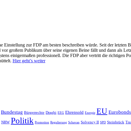
eine Einstellung zur FDP am besten beschreiben würde. Seit der letzte
und vor großem Publikum über seine eigenen Beine fällt und dann als L
gstens einigermaßen professionell. Die FDP aber vertritt die richtigen 
üttelt.
Hier geht’s weiter
EU
Bundestag
Eurobonds
Ehrensold
Bürgerrechte
Draghi
EEG
Energie
Politik
NRW
Solvency II
Steinbrück
Tra
Promotion
Regulierung
Schavan
SPD