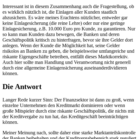
Interessant ist in diesem Zusammenhang auch die Fragestellung, ob
es wirklich nützlich ist, die Einlagen aller Kunden staatlich
abzusichern. Es wäre meines Erachtens nützlicher, entweder gar
keine Einlagesicherung (die reine Lehre) oder nur eine geringe
Einlagesicherung, z.B. 10.000 Euro pro Kunde, zu garantieren. Nur
so kann man Kunden dazu bewegen, die Banken und deren
Geschäftspolitik kritisch zu hinterfragen, bevor sie ihre Gelder dort
anlegen. Wenn der Kunde die Möglichkeit hat, seine Gelder
risikolos an Banken zu geben, die beispielsweise umfangreiche und
riskante Eigengeschäfte betreiben, entfällt dieses Marktkorrektiv.
Auch hier sollte man Handlung und Verantwortung nicht generell
durch eine allgemeine Einlagensicherung auseinanderdividieren
können.
Die Antwort
Langer Rede kurzer Sinn: Der Finanzsektor ist dann zu groß, wenn
einzelne Unternehmen den Kreditmarkt dominieren oder wenn
große Mitspieler durch eine riskante Geschäftspolitik, die nichts mit
der Kreditvergabe zu tun hat, das Kreditgeschäft beeinträchtigen
können.
Meiner Meinung nach, sollte daher eine starke Marktanteilskontrolle
der Banken beibehalten und der Kreditvergabebereich stark reguliert