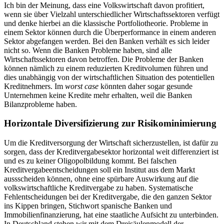
Ich bin der Meinung, dass eine Volkswirtschaft davon profitiert,
wenn sie über Vielzahl unterschiedlicher Wirtschaftssektoren verfügt
und denke hierbei an die klassische Portfoliotheorie. Probleme in
einem Sektor können durch die Überperformance in einem anderen
Sektor abgefangen werden. Bei den Banken verhält es sich leider
nicht so. Wenn die Banken Probleme haben, sind alle
Wirtschaftssektoren davon betroffen. Die Probleme der Banken
können nämlich zu einem reduzierten Kreditvolumen führen und
dies unabhängig von der wirtschaftlichen Situation des potentiellen
Kreditnehmers. Im
worst case
könnten daher sogar gesunde
Unternehmen keine Kredite mehr erhalten, weil die Banken
Bilanzprobleme haben.
Horizontale Diversifizierung zur Risikominimierung
Um die Kreditversorgung der Wirtschaft sicherzustellen, ist dafür zu
sorgen, dass der Kreditvergabesektor horizontal weit differenziert ist
und es zu keiner Oligopolbildung kommt. Bei falschen
Kreditvergabeentscheidungen soll ein Institut aus dem Markt
aussscheiden können, ohne eine spürbare Auswirkung auf die
volkswirtschaftliche Kreditvergabe zu haben. Systematische
Fehlentscheidungen bei der Kreditvergabe, die den ganzen Sektor
ins Kippen bringen, Stichwort spanische Banken und
Immobilienfinanzierung, hat eine staatliche Aufsicht zu unterbinden.
In Deutschland stehen wir mit dem Dreisäulenmodell der