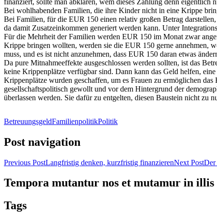
finanziert, sollte man abklären, wem dieses Zahlung denn eigentlich n
Bei wohlhabenden Familien, die ihre Kinder nicht in eine Krippe br
Bei Familien, für die EUR 150 einen relativ großen Betrag darstellen
da damit Zusatzeinkommen generiert werden kann. Unter Integrations-
Für die Mehrheit der Familien werden EUR 150 im Monat zwar angenehm
Krippe bringen wollten, werden sie die EUR 150 gerne annehmen, wen
muss, und es ist nicht anzunehmen, dass EUR 150 daran etwas änder
Da pure Mitnahmeeffekte ausgeschlossen werden sollten, ist das Betr
keine Krippenplätze verfügbar sind. Dann kann das Geld helfen, eine
Krippenplätze wurden geschaffen, um es Frauen zu ermöglichen das Fa
gesellschaftspolitisch gewollt und vor dem Hintergrund der demograp
überlassen werden. Sie dafür zu entgelten, diesen Baustein nicht zu nu
Betreuungsgeld
Familienpolitik
Politik
Post navigation
Previous Post
Langfristig denken, kurzfristig finanzieren
Next Post
Der
Tempora mutantur nos et mutamur in illis
Tags