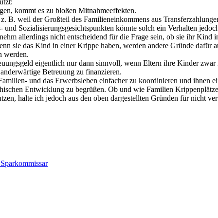
utzt:
ingen, kommt es zu bloßen Mitnahmeeffekten.
, z. B. weil der Großteil des Familieneinkommens aus Transferzahlungen
 und Sozialisierungsgesichtspunkten könnte solch ein Verhalten jedoch
 allerdings nicht entscheidend für die Frage sein, ob sie ihr Kind in
n sie das Kind in einer Krippe haben, werden andere Gründe dafür aus
n werden.
euungsgeld eigentlich nur dann sinnvoll, wenn Eltern ihre Kinder zwar
 anderwärtige Betreuung zu finanzieren.
milien- und das Erwerbsleben einfacher zu koordinieren und ihnen eine
hischen Entwicklung zu begrüßen. Ob und wie Familien Krippenplätze al
tzen, halte ich jedoch aus den oben dargestellten Gründen für nicht vert
 Sparkommissar