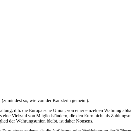
h (zumindest so, wie von der Kanzlerin gemeint).
gestaltung, d.h. die Europäische Union, von einer einzelnen Währung a
es eine Vielzahl von Mitgliedsländern, die den Euro nicht als Zahlungs
lied der Währungsunion bleibt, ist daher Nonsens.
s Euro etwas anderes als die Auflösung oder Verkleinerung der Währun