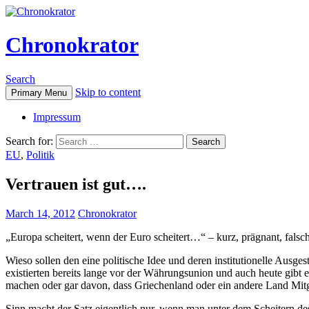
Chronokrator
Search
Skip to content
Primary Menu
Impressum
Search for:
EU
,
Politik
Vertrauen ist gut….
March 14, 2012
Chronokrator
„Europa scheitert, wenn der Euro scheitert…“ – kurz, prägnant, falsc
Wieso sollen den eine politische Idee und deren institutionelle Aus
existierten bereits lange vor der Währungsunion und auch heute gibt 
machen oder gar davon, dass Griechenland oder ein andere Land Mitg
Sinn macht der Satz eigentlich nur, wenn man unter dem Scheitern de