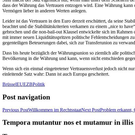
dass der Währung das Vertrauen entzogen wird. Eine Währung kann offi
Vermögen lieber in anderen Werten anlegen.
Leider ist das Vertrauen in den Euro derzeit erschüttert, da seine St
beachtet und die Stabilitätskriterien verkamen zu einem „nice to have
gebrochen und die non-bail-out Klausel entwickelte sich im Rahmen de
mit immer neuen Liquiditätsspritzen politische Fehlentscheidungen zu k
gegenteiligen Beteuerungen dabei, sich zur Transferunion zu verwand
Dass bis heute bezüglich der Währungsunion so ziemlich alle politis
Bevölkerung in die Währung und kann, wenn nicht entschieden gegen
Wenn sich ein einmal eingetretener Vertrauensverlust jedoch nicht n
einleitende Satz wahr: Dann ist auch Europa gescheitert.
Brüssel
EU
EZB
Politik
Post navigation
Previous Post
Willkommen im Rechtsstaat
Next Post
Problem erkannt, 
Tempora mutantur nos et mutamur in illis