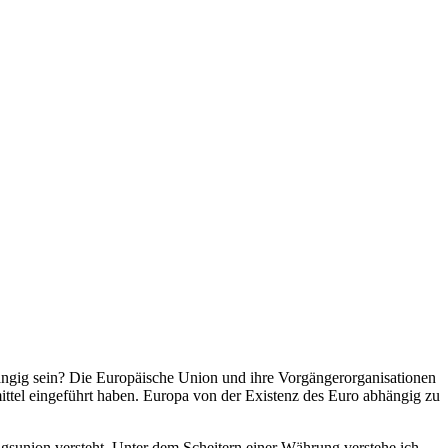
bhängig sein? Die Europäische Union und ihre Vorgängerorganisationen
mittel eingeführt haben. Europa von der Existenz des Euro abhängig zu
gsunion versteht. Unter dem Scheitern einer Währung verstehe ich,