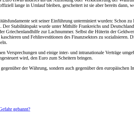
ziell lange in Umlauf bleiben, gescheitert ist sie aber bereits dann, 
abilitätsfundamente seit seiner Einführung unterminiert wurden: Schon z
“. Der Stabilitätspakt wurde unter Mithilfe Frankreichs und Deutschlan
r Griechenlandhilfe zur Lachnummer. Selbst die Hüterin der Geldwertsta
aschieren und Fehlinvestitionen des Finanzsektors zu sozialisieren. Die 
eln.
chen Versprechungen und einige inter- und intranationale Verträge umg
gesteuert wird, den Euro zum Scheitern bringen.
ur gegenüber der Währung, sondern auch gegenüber den europäischen Ins
Gefahr gebannt?