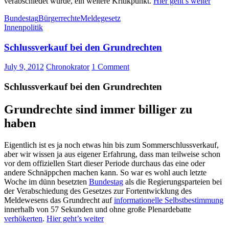
verabschiedet wurde, ein weitere Kritikpunkt.
Hier geht’s weiter
Bundestag
Bürgerrechte
Meldegesetz
Innenpolitik
Schlussverkauf bei den Grundrechten
July 9, 2012
Chronokrator
1 Comment
Schlussverkauf bei den Grundrechten
Grundrechte sind immer billiger zu
haben
Eigentlich ist es ja noch etwas hin bis zum Sommerschlussverkauf,
aber wir wissen ja aus eigener Erfahrung, dass man teilweise schon
vor dem offiziellen Start dieser Periode durchaus das eine oder
andere Schnäppchen machen kann. So war es wohl auch letzte
Woche im dünn besetzten
Bundestag
als die Regierungsparteien bei
der Verabschiedung des Gesetzes zur Fortentwicklung des
Meldewesens das Grundrecht auf
informationelle Selbstbestimmung
innerhalb von 57 Sekunden und ohne große Plenardebatte
verhökerten
.
Hier geht’s weiter