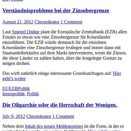
Verständnisprobleme bei der Zinsobergrenze
August 21, 2012
Chronokrator
1 Comment
Laut
Spiegel Online
plant die Europäische Zentralbank (EZB) allen
Ernstes so etwas wie eine Zinsobergrenze für Krisenländer
einzuführen. Die EZB würde demnach für die einzelnen
Krisenländer eine Zinsobergrenze festlegen und immer dann mit
Staatsanleihekäufen auf dem Markt intervenieren, wenn die Zinsen,
die diese Länder zu zahlen haben, über die festgelegte Grenze zu
steigen drohen.
Das wirft natürlich einige interessante Grundsatzfragen auf:
Hier
geht’s weiter
EU
EZB
Politik
Innenpolitik
,
Politik
Die Oligarchie oder die Herrschaft der Wenigen.
July 9, 2012
Chronokrator
1 Comment
Neben dem
Inhalt des neuen Meldegesetzes
ist die Form, in der es