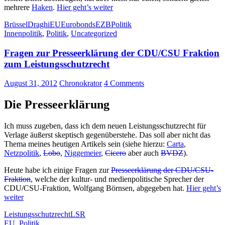
mehrere
Haken
.
Hier geht’s weiter
Brüssel
Draghi
EU
Eurobonds
EZB
Politik
Innenpolitik
,
Politik
,
Uncategorized
Fragen zur Presseerklärung der CDU/CSU Fraktion
zum Leistungsschutzrecht
August 31, 2012
Chronokrator
4 Comments
Die Presseerklärung
Ich muss zugeben, dass ich dem neuen Leistungsschutzrecht für
Verlage äußerst skeptisch gegenüberstehe. Das soll aber nicht das
Thema meines heutigen Artikels sein (siehe hierzu:
Carta
,
Netzpolitik
,
Lobo
,
Niggemeier
,
Cicero
aber auch
BVDZ
).
Heute habe ich einige Fragen zur
Presseerklärung der CDU/CSU-
Fraktion
, welche der kultur- und medienpolitische Sprecher der
CDU/CSU-Fraktion, Wolfgang Börnsen, abgegeben hat.
Hier geht’s
weiter
Leistungsschutzrecht
LSR
EU
,
Politik