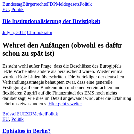
Bundestag
Bürgerrechte
FDP
Meldegesetz
Politik
EU
,
Politik
Die Institutionalisierung der Dreistigkeit
July 5, 2012
Chronokrator
Wehret den Anfängen (obwohl es dafür
schon zu spät ist)
Es steht wohl außer Frage, dass die Beschlüsse des Eurogipfels
letzte Woche alles andere als berauschend waren. Wieder einmal
wurden Rote Linien überschritten. Die Verteidiger der deutschen
Verhandlungsstrategie behaupten zwar, dass eine generelle
Festlegung auf eine Bankenunion und einen vereinfachten und
flexibleren Zugriff auf die Finanzmittel des EMS noch nichts
darüber sagt, wie dies im Detail angewandt wird, aber die Erfahrung
lehrt uns etwas anderes.
Hier geht’s weiter
Brüssel
EU
EZB
Merkel
Politik
EU
,
Politik
Ephialtes in Berlin?