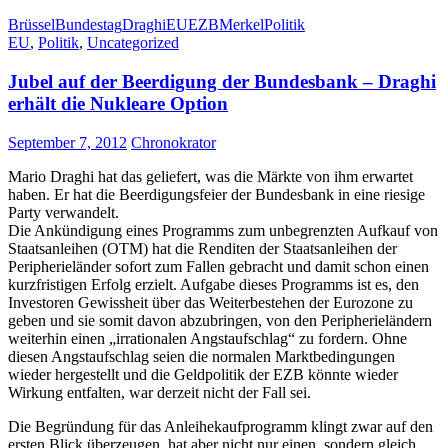
Brüssel
Bundestag
Draghi
EU
EZB
Merkel
Politik
EU
,
Politik
,
Uncategorized
Jubel auf der Beerdigung der Bundesbank – Draghi
erhält die Nukleare Option
September 7, 2012
Chronokrator
Mario Draghi hat das geliefert, was die Märkte von ihm erwartet
haben. Er hat die Beerdigungsfeier der Bundesbank in eine riesige
Party verwandelt.
Die Ankündigung eines Programms zum unbegrenzten Aufkauf von
Staatsanleihen (OTM) hat die Renditen der Staatsanleihen der
Peripherieländer sofort zum Fallen gebracht und damit schon einen
kurzfristigen Erfolg erzielt. Aufgabe dieses Programms ist es, den
Investoren Gewissheit über das Weiterbestehen der Eurozone zu
geben und sie somit davon abzubringen, von den Peripherieländern
weiterhin einen „irrationalen Angstaufschlag“ zu fordern. Ohne
diesen Angstaufschlag seien die normalen Marktbedingungen
wieder hergestellt und die Geldpolitik der EZB könnte wieder
Wirkung entfalten, war derzeit nicht der Fall sei.
Die Begründung für das Anleihekaufprogramm klingt zwar auf den
ersten Blick überzeugen, hat aber nicht nur einen, sondern gleich