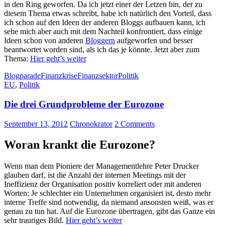
in den Ring geworfen. Da ich jetzt einer der Letzen bin, der zu
diesem Thema etwas schreibt, habe ich natürlich den Vorteil, dass
ich schon auf den Ideen der anderen Bloggs aufbauen kann, ich
sehe mich aber auch mit dem Nachteil konfrontiert, dass einige
Ideen schon von anderen
Bloggern
aufgeworfen und besser
beantwortet worden sind, als ich das je könnte. Jetzt aber zum
Thema:
Hier geht’s weiter
Blogparade
Finanzkrise
Finanzsektor
Politik
EU
,
Politik
Die drei Grundprobleme der Eurozone
September 13, 2012
Chronokrator
2 Comments
Woran krankt die Eurozone?
Wenn man dem Pioniere der Managementlehre Peter Drucker
glauben darf, ist die Anzahl der internen Meetings mit der
Ineffizienz der Organisation positiv korreliert oder mit anderen
Worten: Je schlechter ein Unternehmen organisiert ist, desto mehr
interne Treffe sind notwendig, da niemand ansonsten weiß, was er
genau zu tun hat. Auf die Eurozone übertragen, gibt das Ganze ein
sehr trauriges Bild.
Hier geht’s weiter