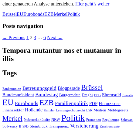
einer genaueren Analyse unterziehen.
Hier geht’s weiter
Brüssel
EU
Eurobonds
EZB
Merkel
Politik
Posts navigation
← Previous
1
2
3
…
6
Next →
Tempora mutantur nos et mutamur in
illis
Tags
Brüssel
Betreuungsgeld
Blogparade
Bankenunion
Bundestag
Bundespräsident
Ehrensold
Bürgerrechte
Draghi
EEG
Energie
EU
EZB
Eurobonds
Familienpolitik
FDP
Finanzkrise
Hollande
Finanzsektor
Medien
Meldegesetz
Kanzler
Leistungsschutzrecht
LSR
Politik
Merkel
Nebeneinkünfte
NRW
Promotion
Regulierung
Schavan
Versicherung
Solvency II
Steinbrück
Transparenz
SPD
Zuschussrente