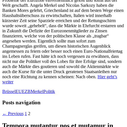
Probleme der Eurozone einvernehmlich gelöst und somit aus der
Welt geschafft. Angela Merkel und Nicolas Sarkozy haben die
Banken Mores gelehrt, Griechenland ist auf dem besten Wege einen
Haushaltsüberschuss zu erwirtschaften, Italien wird innerhalb
kürzester Zeit seine Sparziele erreichen und der Rettungsschirm
wurde soweit „gehebelt“, dass die Märkte in Ehrfurcht erstarren und
in Zukunft die Defizite der Eurozonenmitglieder zu Zinsen
finanzieren, welche von der politischen Klasse als „tragbar“
angesehen werden. Eigentlich sollte man sofort zum
Champagnerglas greifen, um diesen historischen Augenblick
angemessen zu feiern oder besser noch einen Euro-Nationalfeiertag
ins Leben rufen. Fast hätte ich noch vergessen zu erwähnen, dass
nicht nur die Politiker voll des Lobes für ihre Erfolge sind, sondern
auch die Märkte dies goutieren und sowohl die Aktienmärkte wie
auch die Kurse für die unter Druck geratenen Staatsanleihen nur
noch eine Richtung zu kennen scheinen: Nach oben.
Hier geht’s
weiter
Brüssel
EU
EZB
Merkel
Politik
Posts navigation
← Previous
1
2
Tempora mutantur nos et mutamur in