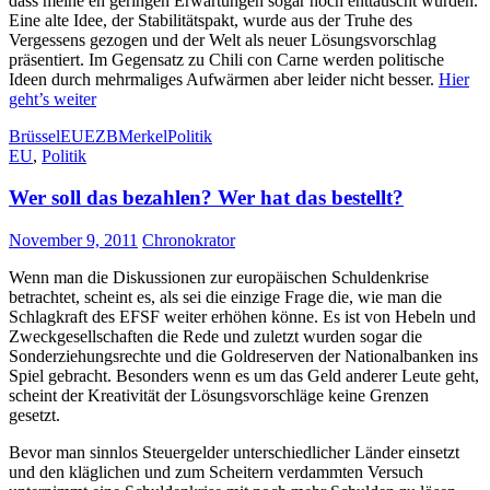
dass meine eh geringen Erwartungen sogar noch enttäuscht wurden.
Eine alte Idee, der Stabilitätspakt, wurde aus der Truhe des
Vergessens gezogen und der Welt als neuer Lösungsvorschlag
präsentiert. Im Gegensatz zu Chili con Carne werden politische
Ideen durch mehrmaliges Aufwärmen aber leider nicht besser.
Hier
geht’s weiter
Brüssel
EU
EZB
Merkel
Politik
EU
,
Politik
Wer soll das bezahlen? Wer hat das bestellt?
November 9, 2011
Chronokrator
Wenn man die Diskussionen zur europäischen Schuldenkrise
betrachtet, scheint es, als sei die einzige Frage die, wie man die
Schlagkraft des EFSF weiter erhöhen könne. Es ist von Hebeln und
Zweckgesellschaften die Rede und zuletzt wurden sogar die
Sonderziehungsrechte und die Goldreserven der Nationalbanken ins
Spiel gebracht. Besonders wenn es um das Geld anderer Leute geht,
scheint der Kreativität der Lösungsvorschläge keine Grenzen
gesetzt.
Bevor man sinnlos Steuergelder unterschiedlicher Länder einsetzt
und den kläglichen und zum Scheitern verdammten Versuch