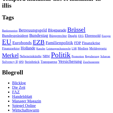
illis
Tags
Brüssel
Betreuungsgeld
Blogparade
Bankenunion
Bundestag
Bundespräsident
Ehrensold
Bürgerrechte
Draghi
EEG
Energie
EU
EZB
Eurobonds
Familienpolitik
FDP
Finanzkrise
Hollande
Finanzsektor
Medien
Meldegesetz
Kanzler
Leistungsschutzrecht
LSR
Politik
Merkel
Nebeneinkünfte
NRW
Promotion
Regulierung
Schavan
Versicherung
Solvency II
Steinbrück
Transparenz
SPD
Zuschussrente
Blogroll
Blicklog
Die Zeit
FAZ
Handelsblatt
Manager Magazin
Spiegel Online
Wirtschaftswurm