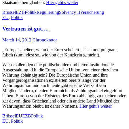
Staatsanleihen glauben:
Hier geht’s weiter
Brüssel
EZB
Politik
Regulierung
Solvency II
Versicherung
EU
,
Politik
Vertrauen ist gut….
March 14, 2012
Chronokrator
„Europa scheitert, wenn der Euro scheitert…“ – kurz, prägnant,
falsch (zumindest so, wie von der Kanzlerin gemeint).
Wieso sollen den eine politische Idee und deren institutionelle
Ausgestaltung, d.h. die Europäische Union, von einer einzelnen
Währung abhängig sein? Die Europäische Union und ihre
Vorgängerorganisationen existierten bereits lange vor der
Währungsunion und auch heute gibt es eine Vielzahl von
Mitgliedsländern, die den Euro nicht als Zahlungsmittel eingeführt
haben. Europa von der Existenz des Euro abhängig zu machen oder
gar davon, dass Griechenland oder ein andere Land Mitglied der
Währungsunion bleibt, ist daher Nonsens.
Hier geht’s weiter
Brüssel
EU
EZB
Politik
EU
,
Politik