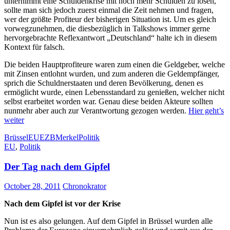
unternimmt eine Schuldenkrise mit noch mehr Schulden zu lösen,
sollte man sich jedoch zuerst einmal die Zeit nehmen und fragen,
wer der größte Profiteur der bisherigen Situation ist. Um es gleich
vorwegzunehmen, die diesbezüglich in Talkshows immer gerne
hervorgebrachte Reflexantwort „Deutschland“ halte ich in diesem
Kontext für falsch.
Die beiden Hauptprofiteure waren zum einen die Geldgeber, welche
mit Zinsen entlohnt wurden, und zum anderen die Geldempfänger,
sprich die Schuldnerstaaten und deren Bevölkerung, denen es
ermöglicht wurde, einen Lebensstandard zu genießen, welcher nicht
selbst erarbeitet worden war. Genau diese beiden Akteure sollten
nunmehr aber auch zur Verantwortung gezogen werden.
Hier geht’s
weiter
Brüssel
EU
EZB
Merkel
Politik
EU
,
Politik
Der Tag nach dem Gipfel
October 28, 2011
Chronokrator
Nach dem Gipfel ist vor der Krise
Nun ist es also gelungen. Auf dem Gipfel in Brüssel wurden alle