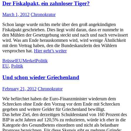
Der Fiskalpakt, ein zahnloser Tiger?
March 1, 2012
Chronokrator
Schon lange wurde nichts mehr über den groß angekündigten
Fiskalpakt geschrieben. Dies liegt wohl daran, dass er nunmehr in
den Mühlen der Gesetzgebung steckt und nach und nach verwässert
wird. Was am Ende herauskommen wird, wird wenige Ähnlichkeit
mit dem Vertrag haben, den die Bundeskanzlerin den Wählern
versprochen hat.
Hier geht’s weiter
Brüssel
EU
Merkel
Politik
EU
,
Politik
Und schon wieder Griechenland
February 21, 2012
Chronokrator
Wie befürchtet haben die Euro-Finanzminister wiederum dem
Schrecken ohne Ende den Vorzug vor dem Ende mit Schrecken
gegeben und weitere Gelder für Griechenland bewilligt.
Das hehre Ziel, den derzeitigen Schuldenstand von 160 Prozent des
BIP in acht Jahren auf 120,5% zu reduzieren, würde ich eher in die
Kategorie des Gesundbetens einordnen und nicht als belastbare
Prognose bezeichnen. Für diese Skepsis gibt es mehrere Gründe: