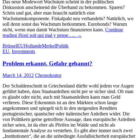
Das neue Modewort Wachstum scheint in der politischen
Diskussion anscheinend die Überhand zu bekommen. Sparen?
Schön und gut, aber man braucht natürlich eine
Wachstumskomponente. Fiskalpakt neu verhandeln? Natürlich, wo
soll denn sonst das Wachstum herkommen. Eurobonds? Warum
nicht, wenn man damit Wachstum finanzieren kann.
Continue
reading
Honi soit qui mal y pense…..
→
Brüssel
EU
Hollande
Merkel
Politik
EU
,
Investments
Problem erkannt, Gefahr gebannt?
March 14, 2012
Chronokrator
Der Schuldenschnitt in Griechenland dürfte wohl jedem vor Augen
geführt haben, dass Staatsanleihen nicht per se sicher sind. Ob man
es glaubt oder nicht, auch mit Staatsanleihen kann man Geld
verlieren. Diese Erkenntnis ist an den Märkten schon lange
angekommen und spiegelt sich in den steigenden Renditen
portugiesischer, spanischer oder italienischer Anleihen wider. Die
von Politikern gerne getroffene Aussage, dass europäische Anleihen
sicher seien, ist da eher als Pfeifen im Walde und nicht als
fundamentale Analyse zu verstehen. Es gibt aber immer noch zwei
„Institutionen“, die an die unbedingte Ausfallsicherheit europäischer